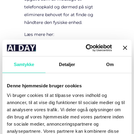
telefonopkald og dermed på sigt
eliminere behovet for at finde og
håndtere den fysiske enhed.
Læs mere her:
https://www.businessinsider.com/human
e-ai-device-projects-phone-call-hand-
former-apple-designer-2023-4?
Samtykke
Detaljer
Om
utm_source=reddit.com?
utm_source=tldrai&r=US&IR=T
Denne hjemmeside bruger cookies
Vi bruger cookies til at tilpasse vores indhold og
annoncer, til at vise dig funktioner til sociale medier og til
at analysere vores trafik. Vi deler også oplysninger om
din brug af vores hjemmeside med vores partnere inden
for sociale medier, annonceringspartnere og
analysepartnere. Vores partnere kan kombinere disse