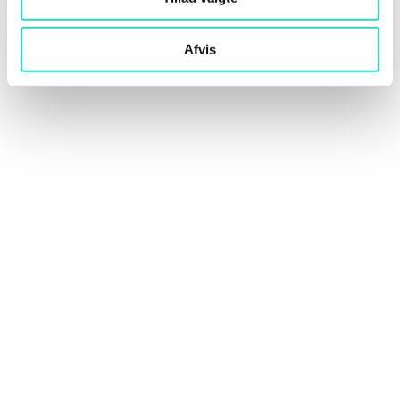
Afvis
En opsigtsvækkende ny artikel viser, hvor
kraftfuld AI er ved at blive – og hvordan det
kan påvirke alles job. Historien...