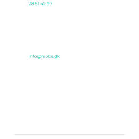
28 51 42 97
AI DAY 2025 arrangeres af Nioba ApS
(CVR:37293571) & GENTIUM ApS i samarbejde
Email
info@nioba.dk
Konferencen afholdes hos
Musikhuset
Thomas Jensens Allé 2, Aarhus C
INCUBA Katrinebjerg
Åbogade 15
, Aarhus N