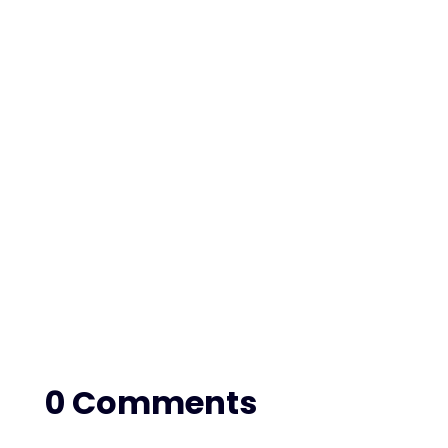
Berømtheder er begyndt at bruge generativ
AI til at tage kontrol over deres egne billeder
og udnytter nu teknologien...
0 Comments