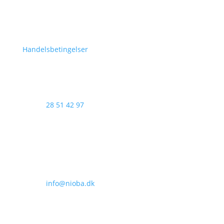
Handelsbetingelser
Telefon
28 51 42 97
AI DAY 2025 arrangeres af Nioba ApS (CVR:37293571)
& GENTIUM ApS i samarbejde
Email
info@nioba.dk
Konferencen afholdes hos
Musikhuset