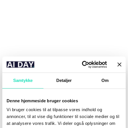
I løbet af de sidste ti år har AI-systemer
udviklet sig med en eksplosiv hastighed. Fra
gennembruddet i 2016, hvor AI slog ...
Samtykke
Detaljer
Om
Denne hjemmeside bruger cookies
Vi bruger cookies til at tilpasse vores indhold og
Ifølge artiklen WTF Happened In 2023? vil de
annoncer, til at vise dig funktioner til sociale medier og til
økonomiske historikere i 2073 vende blikket
at analysere vores trafik. Vi deler også oplysninger om
mod de seneste halvtreds års vækst...