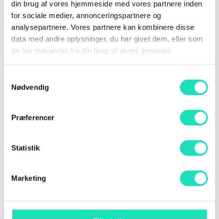
din brug af vores hjemmeside med vores partnere inden
for sociale medier, annonceringspartnere og
analysepartnere. Vores partnere kan kombinere disse
data med andre oplysninger, du har givet dem, eller som
de har indsamlet fra din brug af deres tjenester.
Samtykkevalg
Nødvendig
En opsigtsvækkende ny artikel viser, hvor
kraftfuld AI er ved at blive – og hvordan det
Præferencer
kan påvirke alles job. Historien...
Statistik
Marketing