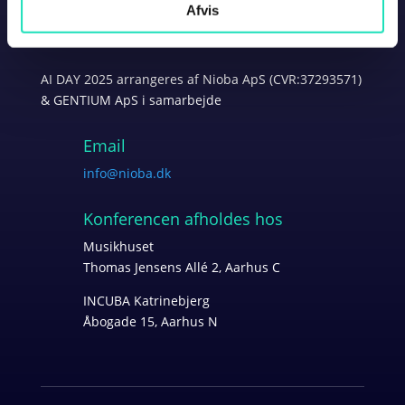
Telefon
Afvis
28 51 42 97
AI DAY 2025 arrangeres af Nioba ApS (CVR:37293571)
& GENTIUM ApS i samarbejde
Email
info@nioba.dk
Konferencen afholdes hos
Musikhuset
Thomas Jensens Allé 2, Aarhus C
INCUBA Katrinebjerg
Åbogade 15
, Aarhus N