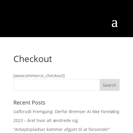
Checkout
[woocommerce_checkout]
Recent Posts
Uafbrudt Fremgang: Derfor Bremser AI Ikke Foreløbig
2023 – året hvor alt ændrede sig.
”Arbejdspladser kommer afgjort til at forsvinde!”