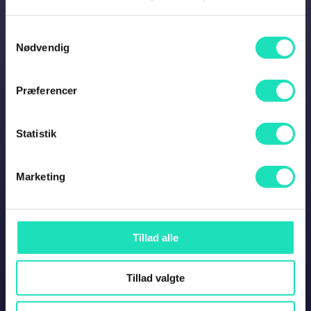
Cookie deklaration
Privatlivspolitik
Samtykkevalg
Nødvendig
Kontakt
Præferencer
Find os her
Statistik
Marketing
Tillad alle
Handelsbetingelser
Tillad valgte