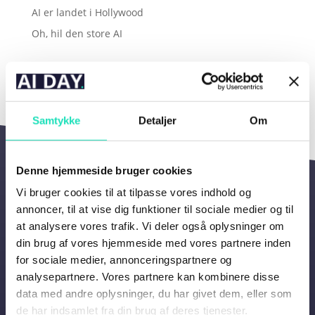
AI er landet i Hollywood
Oh, hil den store AI
Recent Comments
Samtykke
Detaljer
Om
Denne hjemmeside bruger cookies
Vi bruger cookies til at tilpasse vores indhold og
Navigation
annoncer, til at vise dig funktioner til sociale medier og til
at analysere vores trafik. Vi deler også oplysninger om
din brug af vores hjemmeside med vores partnere inden
Om AI DAY
for sociale medier, annonceringspartnere og
Program
analysepartnere. Vores partnere kan kombinere disse
data med andre oplysninger, du har givet dem, eller som
Talere
de har indsamlet fra din brug af deres tjenester.