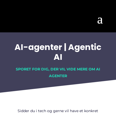
AI-agenter | Agentic
AI
SPORET FOR DIG, DER VIL VIDE MERE OM AI
AGENTER
Sidder du i tech og gerne vil have et konkret