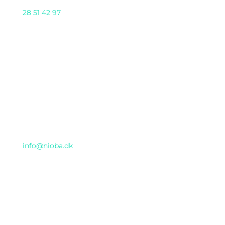
28 51 42 97
AI DAY 2025 arrangeres af Nioba ApS
(CVR:37293571) & GENTIUM ApS i samarbejde
Email
info@nioba.dk
Konferencen afholdes hos