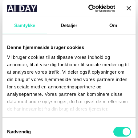
Samtykke
Detaljer
Om
13:00-13:30
Denne hjemmeside bruger cookies
Når teknologi og samfund
Vi bruger cookies til at tilpasse vores indhold og
clasher: AI-løsninger,
annoncer, til at vise dig funktioner til sociale medier og til
verden ikke er klar til
at analysere vores trafik. Vi deler også oplysninger om
din brug af vores hjemmeside med vores partnere inden
for sociale medier, annonceringspartnere og
Anders Kjær Bagai | Head of AI & Relations @
analysepartnere. Vores partnere kan kombinere disse
Makeable
data med andre oplysninger, du har givet dem, eller som
Kammermusik – Musikhuset
de har indsamlet fra din brug af deres tjenester.
Samtykkevalg
Nødvendig