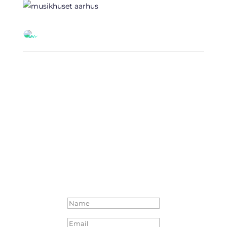
Tilmeld dig nyhedsmail
Få nyt om konferencen her!
Tak! Din mailadresse er
nu modtaget, og inden
længe vil du modtage
dine første mails fra os!