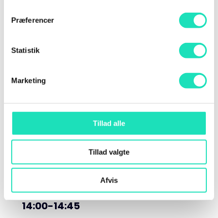
Præferencer
13:00-13:30
Statistik
AI at Scale / Programmatic
SEO
Marketing
Martin Linde – Senior SEO konsulent og
informationsarkitekt (Nioba)
Green Room – Musikhuset
Tillad alle
Tillad valgte
Afvis
14:00-14:45