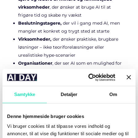
virksomheder
, der ønsker at bruge AI til at
frigøre tid og skabe ny vækst
Beslutningstagere,
der vil i gang med AI, men
mangler et konkret og trygt sted at starte
Virksomheder,
der ønsker praktiske, brugbare
løsninger – ikke teoriforelæsninger eller
urealistiske hype-scenarier
Organisationer
, der ser AI som en mulighed for
at styrke både effektivitet og medarbejdernes
hverdag – ikke blot som et teknisk projekt
Vi glæder os til at give dig en dag med fokus på
Samtykke
Detaljer
Om
lavpraktisk AI i hverdagen – uden buzzwords, men
med løsninger du kan tage direkte i brug.
Denne hjemmeside bruger cookies
Du får:
Vi bruger cookies til at tilpasse vores indhold og
annoncer, til at vise dig funktioner til sociale medier og til
En skræddersyet AI-idé tilpasset din virksomheds