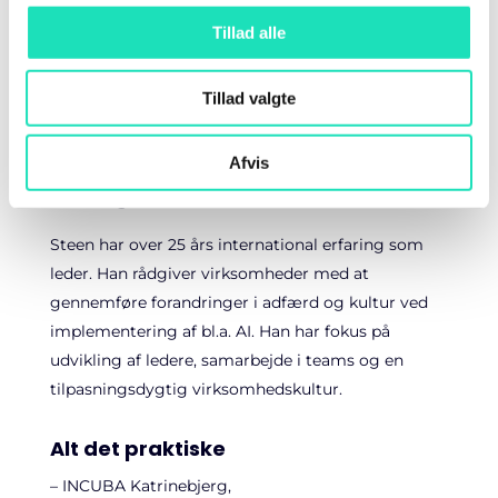
til konkrete løsninger og vælge de teknologier, der
Tillad alle
skaber hurtig, målbar værdi i hverdagen.
Tillad valgte
Mød din underviser
Afvis
Steen Elgaard
Steen har over 25 års international erfaring som
leder. Han rådgiver virksomheder med at
gennemføre forandringer i adfærd og kultur ved
implementering af bl.a. AI. Han har fokus på
udvikling af ledere, samarbejde i teams og en
tilpasningsdygtig virksomhedskultur.
Alt det praktiske
– INCUBA Katrinebjerg,