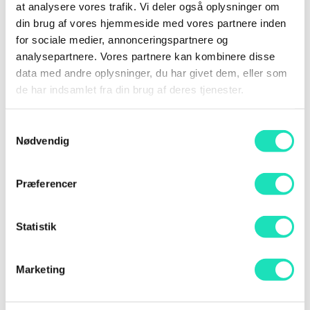
at analysere vores trafik. Vi deler også oplysninger om
udfordringer
din brug af vores hjemmeside med vores partnere inden
En enkel handlingsplan, så du kan komme i gang
for sociale medier, annonceringspartnere og
med det samme
analysepartnere. Vores partnere kan kombinere disse
Konkrete værktøjer til at prioritere og designe
data med andre oplysninger, du har givet dem, eller som
AI-løsninger
de har indsamlet fra din brug af deres tjenester.
Et rammeværk til forandringshåndtering, så
medarbejdere og kollegaer kommer med på
Samtykkevalg
Nødvendig
rejsen
Præferencer
Mød din underviser
Statistik
Jonas Nygreen
Jonas har over 15 års erfaring med at bygge bro
Marketing
mellem strategi og praktisk anvendelse af AI. I dag
hjælper han virksomheder med at omsætte idéer