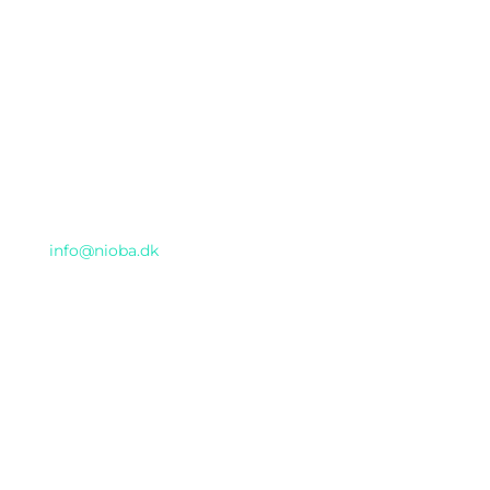
AI DAY 2025 arrangeres af Nioba ApS
(CVR:37293571) & GENTIUM ApS i samarbejde
Email
info@nioba.dk
Konferencen afholdes hos
Musikhuset
Thomas Jensens Allé 2, Aarhus C