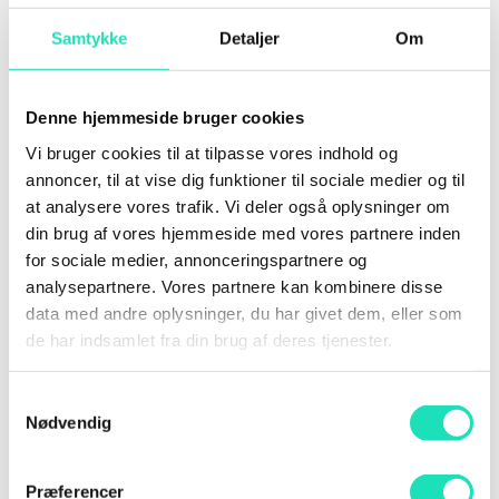
The AI podcast
Samtykke
Detaljer
Om
Eye On AI
Denne hjemmeside bruger cookies
Vi bruger cookies til at tilpasse vores indhold og
Nyhedsmails
annoncer, til at vise dig funktioner til sociale medier og til
at analysere vores trafik. Vi deler også oplysninger om
TLDR
din brug af vores hjemmeside med vores partnere inden
for sociale medier, annonceringspartnere og
AI Tool Report
analysepartnere. Vores partnere kan kombinere disse
Marketing ai institute
data med andre oplysninger, du har givet dem, eller som
de har indsamlet fra din brug af deres tjenester.
AI Disruption
Exponential View
Samtykkevalg
Nødvendig
IMPORT AI
Præferencer