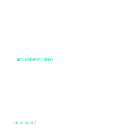
Find os her
Handelsbetingelser
Telefon
28 51 42 97