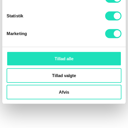
Youtube
What’s AI
Statistik
Two Minute Papers
Marketing
Arxiv Insights
The Coding Train
Yannic Kilcher
Tillad alle
Data school
Tillad valgte
Afvis