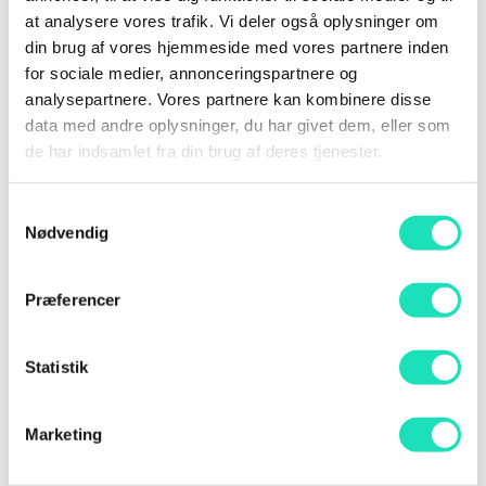
at analysere vores trafik. Vi deler også oplysninger om
Titel på oplæg:
din brug af vores hjemmeside med vores partnere inden
for sociale medier, annonceringspartnere og
Hybrid intelligens – en pragmatisk tilgang
analysepartnere. Vores partnere kan kombinere disse
data med andre oplysninger, du har givet dem, eller som
Oplæg
de har indsamlet fra din brug af deres tjenester.
Implementering af AI, agenter og citizen developer
er ingen nem opgave. En genpragmatisk tilgang
Samtykkevalg
med fokus på at skabe effekt.
Nødvendig
Niveau
Præferencer
Let øvet
Målgruppe
Statistik
Ledere, beslutningstagere og
forretningskonsulenter
Marketing