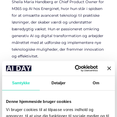
Sheila Maria Handberg er Chief Product Owner for
M365 og AI hos Energinet, hvor hun står i spidsen
for at omsætte avanceret teknologi til praktiske
løsninger, der skaber værdi og understøtter
bæredygtig vækst. Hun er passioneret omkring
generativ AI og digital transformation og arbejder
målrettet med at udforske og implementere nye
teknologiske muligheder, der fremmer innovation
og effektivitet.
Med en pragmatisk tilgang og et stærkt hands-on
mindset er Sheila kendt for at gøre kompleks
teknologi tilgængelig og anvendelig – både for
Samtykke
Detaljer
Om
organisationen og samfundet omkring den.
Hendes arbejde bidrager til at styrke den digitale
infrastruktur i Energinet og sikre, at fremtidens
Denne hjemmeside bruger cookies
løsninger er både intelligente og menneskeligt
Vi bruger cookies til at tilpasse vores indhold og
relevante.
annoncer, til at vise dig funktioner til sociale medier og til