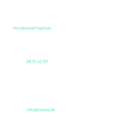
Handelsbetingelser
Telefon
28 51 42 97
AI DAY 2025 arrangeres af Nioba ApS
(CVR:37293571) & GENTIUM ApS i samarbejde
Email
info@nioba.dk
Konferencen afholdes hos