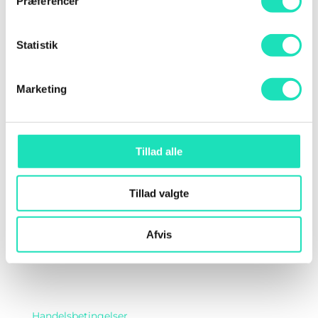
Præferencer
Om AI DAY
Program
Statistik
Talere
Marketing
Cookie deklaration
Privatlivspolitik
Tillad alle
Kontakt
Find os her
Tillad valgte
Afvis
Handelsbetingelser