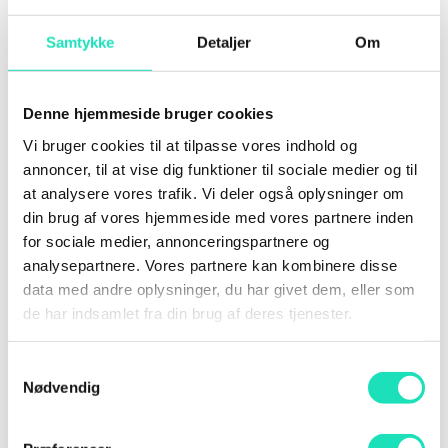
som redskab og som grundlag. Det kræver nye
Samtykke
Detaljer
Om
kompetencer og diskussioner af grænserne
mellem teknologi og mennesker.
Denne hjemmeside bruger cookies
Paneldebat - C Level session - AI på
direktionsgangen: Strategiske valg i en
Vi bruger cookies til at tilpasse vores indhold og
ny virkelighed
annoncer, til at vise dig funktioner til sociale medier og til
at analysere vores trafik. Vi deler også oplysninger om
din brug af vores hjemmeside med vores partnere inden
for sociale medier, annonceringspartnere og
analysepartnere. Vores partnere kan kombinere disse
data med andre oplysninger, du har givet dem, eller som
de har indsamlet fra din brug af deres tjenester.
Samtykkevalg
Nødvendig
Navigation