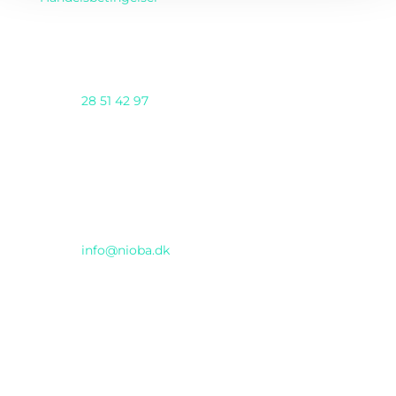
Telefon
28 51 42 97
AI DAY 2025 arrangeres af Nioba ApS
(CVR:37293571) & GENTIUM ApS i samarbejde
Email
info@nioba.dk
Konferencen afholdes hos
Musikhuset
Thomas Jensens Allé 2, Aarhus C
INCUBA Katrinebjerg