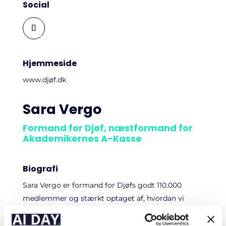
Social
Hjemmeside
www.djøf.dk
Sara Vergo
Formand for Djøf, næstformand for
Akademikernes A-Kasse
Biografi
Sara Vergo er formand for Djøfs godt 110.000
medlemmer og stærkt optaget af, hvordan vi
definerer – og skaber – rammerne for det gode
arbejdsliv. Og her spiller AI en stadig større rolle –