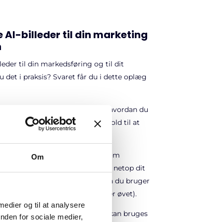
 AI-billeder til din marketing
n
leder til din markedsføring og til dit
det i praksis? Svaret får du i dette oplæg
ney og Nano Banana lærer du, hvordan du
ende AI-billeder, der får dit indhold til at
den med de mange muligheder, som
Om
iver for at skabe AI-billeder til netop dit
 række tips og hacks til, hvordan du bruger
uanset om du er nybegynder eller øvet).
 medier og til at analysere
ogere på alt det, som AI-billeder kan bruges
nden for sociale medier,