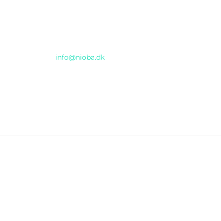
Email
info@nioba.dk
e
© 2025 AI DAY