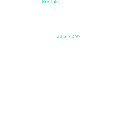
Kontakt
Telefon
28 51 42 97
AI DAY 2025 arrangeres af Nioba ApS
(CVR:37293571) & GENTIUM ApS i samarbejd