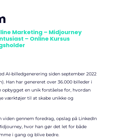
m
line Marketing – Midjourney
Entusiast – Online Kursus
agsholder
d AI-billedgenerering siden september 2022
). Han har genereret over 36.000 billeder i
opbygget en unik forståelse for, hvordan
e værktøjer til at skabe unikke og
in viden gennem foredrag, opslag på LinkedIn
Midjourney, hvor han gør det let for både
mme i gang og blive bedre.