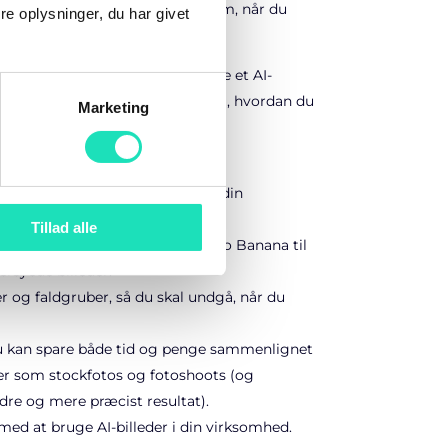
grupper, som du skal styre udenom, når du
e oplysninger, du har givet
om aldrig har prøvet at generere et AI-
bare gerne vil have inspiration til, hvordan du
Marketing
edre.
billeder kan bruges strategisk i din
ation og content creation.
Tillad alle
an du bruger Midjourney og Nano Banana til
ersyede billeder.
r og faldgruber, så du skal undgå, når du
du kan spare både tid og penge sammenlignet
ger som stockfotos og fotoshoots (og
re og mere præcist resultat).
med at bruge AI-billeder i din virksomhed.