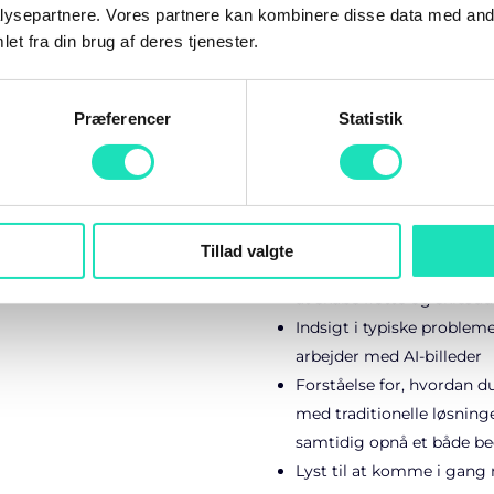
til. Og ikke mindst de fald
ysepartnere. Vores partnere kan kombinere disse data med andr
går i gang.
et fra din brug af deres tjenester.
Oplægget er både for dig, s
billede før. Og for dig, som 
Præferencer
Statistik
udnytter værktøjet endnu b
Oplægget giver dig
Overblik over, hvordan AI-
markedsføring, kommunik
Tillad valgte
Praktisk viden om, hvord
at skabe flotte og skrædd
Indsigt i typiske probleme
arbejder med AI-billeder
Forståelse for, hvordan 
med traditionelle løsnin
samtidig opnå et både bed
Lyst til at komme i gang 