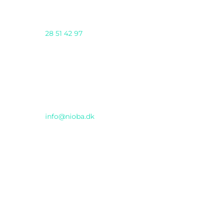
Telefon
28 51 42 97
AI DAY 2025 arrangeres af Nioba ApS
(CVR:37293571) & GENTIUM ApS i samarbejde
Email
info@nioba.dk
Konferencen afholdes hos
Musikhuset
Thomas Jensens Allé 2, Aarhus C
INCUBA Katrinebjerg
Åbogade 15
, Aarhus N