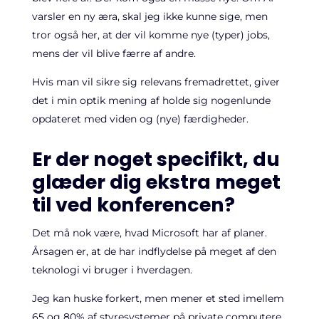
varsler en ny æra, skal jeg ikke kunne sige, men
tror også her, at der vil komme nye (typer) jobs,
mens der vil blive færre af andre.
Hvis man vil sikre sig relevans fremadrettet, giver
det i min optik mening af holde sig nogenlunde
opdateret med viden og (nye) færdigheder.
Er der noget specifikt, du
glæder dig ekstra meget
til ved konferencen?
Det må nok være, hvad Microsoft har af planer.
Årsagen er, at de har indflydelse på meget af den
teknologi vi bruger i hverdagen.
Jeg kan huske forkert, men mener et sted imellem
65 og 80% af styresystemer på private computere