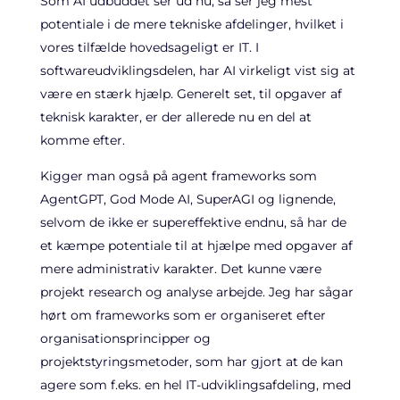
Som AI udbuddet ser ud nu, så ser jeg mest
potentiale i de mere tekniske afdelinger, hvilket i
vores tilfælde hovedsageligt er IT. I
softwareudviklingsdelen, har AI virkeligt vist sig at
være en stærk hjælp. Generelt set, til opgaver af
teknisk karakter, er der allerede nu en del at
komme efter.
Kigger man også på agent frameworks som
AgentGPT, God Mode AI, SuperAGI og lignende,
selvom de ikke er supereffektive endnu, så har de
et kæmpe potentiale til at hjælpe med opgaver af
mere administrativ karakter. Det kunne være
projekt research og analyse arbejde. Jeg har sågar
hørt om frameworks som er organiseret efter
organisationsprincipper og
projektstyringsmetoder, som har gjort at de kan
agere som f.eks. en hel IT-udviklingsafdeling, med