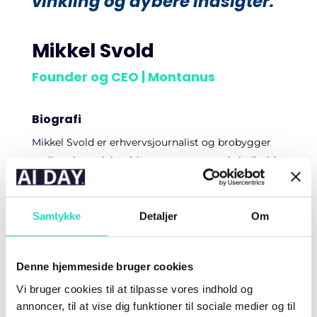
vinkling og dybere indsigter.”
Mikkel Svold
Founder og CEO | Montanus
Biografi
Mikkel Svold er erhvervsjournalist og brobygger
mellem kompleks viden og engagerende indhold.
Som grundlægger af Montanus, transformerer han
tung, teknisk indsigt til interessant indhold, der
skaber Thought Leadership og positionerer brands
Samtykke
Detaljer
Om
for vidensdrevne virksomheder.
Passioneret for fremtiden og teknologisk
Denne hjemmeside bruger cookies
udvikling, bifalder Mikkel kunstig intelligens som
Vi bruger cookies til at tilpasse vores indhold og
en uundværlig – og uundgåelig – hjælper, der kan
annoncer, til at vise dig funktioner til sociale medier og til