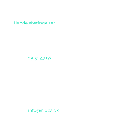
Handelsbetingelser
Telefon
28 51 42 97
AI DAY 2025 arrangeres af Nioba ApS
(CVR:37293571) & GENTIUM ApS i samarbejde
Email
info@nioba.dk
Konferencen afholdes hos