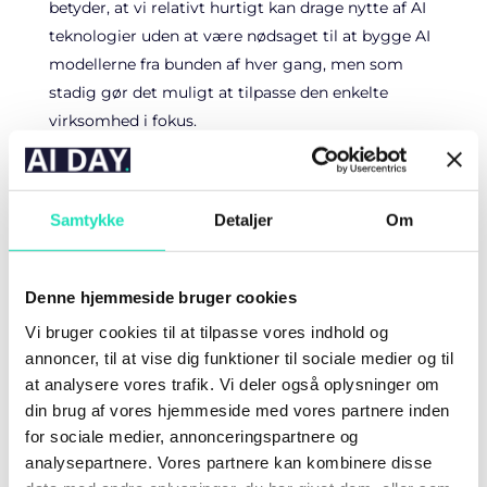
betyder, at vi relativt hurtigt kan drage nytte af AI
teknologier uden at være nødsaget til at bygge AI
modellerne fra bunden af hver gang, men som
stadig gør det muligt at tilpasse den enkelte
virksomhed i fokus.
Oplæg
Hvordan integrerer og anvender virksomheder
Samtykke
Detaljer
Om
AI teknologier i dag?
Vi dykker ned i nogle af WeCode’s kundecases med
Denne hjemmeside bruger cookies
fokus på, hvordan danske virksomheder har
Vi bruger cookies til at tilpasse vores indhold og
integreret AI teknologier i deres nuværende
annoncer, til at vise dig funktioner til sociale medier og til
digitale setup.
at analysere vores trafik. Vi deler også oplysninger om
din brug af vores hjemmeside med vores partnere inden
Emner vi berører: softwareudvikling,
for sociale medier, annonceringspartnere og
forretningskritisk software, webudvikling, interne
analysepartnere. Vores partnere kan kombinere disse
systemer, proceshåndtering og -optimering.