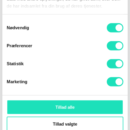
mulighed for både at give en score og komme
de har indsamlet fra din brug af deres tjenester.
med en kommentar.
Vi offentliggør en
Top 3 over de 3 bedste
Samtykkevalg
sessions på AI DAY 2025
(Og der er præmier
Nødvendig
involveret)
Det er forventet at dine slides bliver delt, efter at
Præferencer
konferencen er overstået.
Uger før konferencen vil du blive indkaldt til et
onlinemøde, hvor en præsentationscoach, giver
Statistik
råd og vejledning om din præsentation til AI
DAY, ligesom der vil blive givet en masse
Marketing
praktisk information.
Vores forvetninger til dig
Tillad alle
Vi arbejder på at skabe et “flagskib” i Danmark for
AI, med en konference placeret i Aarhus. Målet er
at lave et forum for danske AI virksomheder på alle
Tillad valgte