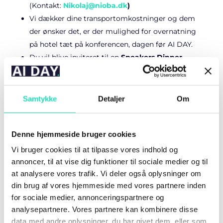
(Kontakt:
Nikolaj@nioba.dk
)
Vi dækker dine transportomkostninger og dem
der ønsker det, er der mulighed for overnatning
på hotel tæt på konferencen, dagen før AI DAY.
Du vil blive inviteret til en
Speakers Dinner
aftenen før konferencen, hvilket giver en
fantastisk mulighed for at netværke med andre
oplægsholdere og nyde god mad i rolige
Samtykke
Detaljer
Om
omgivelser på en god restaurant i Århus C, tæt
på konferencen og hotellet.
Denne hjemmeside bruger cookies
Din deltagelse giver en unik platform for at nå et
publikum af AI-entusiaster, teknikere,
Vi bruger cookies til at tilpasse vores indhold og
beslutningstagere og andre professionelle. Vi
annoncer, til at vise dig funktioner til sociale medier og til
at analysere vores trafik. Vi deler også oplysninger om
arbejder på, at give dig den bedste eksponering
din brug af vores hjemmeside med vores partnere inden
under hele forløbet.
for sociale medier, annonceringspartnere og
En evaluering af tilhørerne af din session er
analysepartnere. Vores partnere kan kombinere disse
mulig lige efter afslutningen. Dine tilhører har
data med andre oplysninger, du har givet dem, eller som