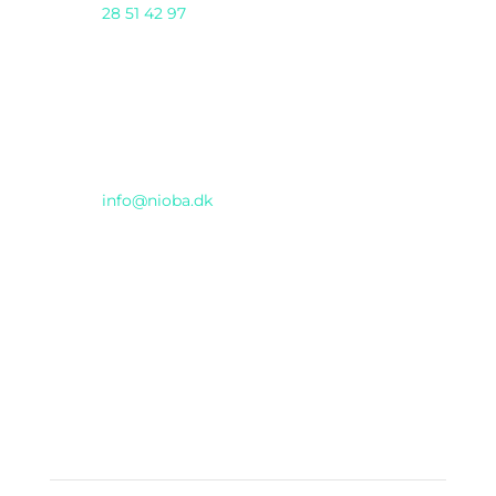
28 51 42 97
AI DAY 2025 arrangeres af Nioba ApS
(CVR:37293571) & GENTIUM ApS i samarbejde
Email
info@nioba.dk
Konferencen afholdes hos
Musikhuset
Thomas Jensens Allé 2, Aarhus C
INCUBA Katrinebjerg
Åbogade 15
, Aarhus N