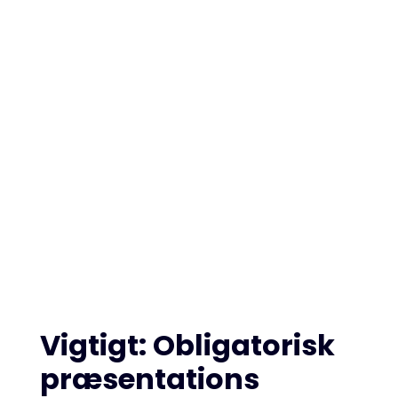
Info til
oplægsholdere (Skal
læses)
Vigtigt: Obligatorisk
præsentations