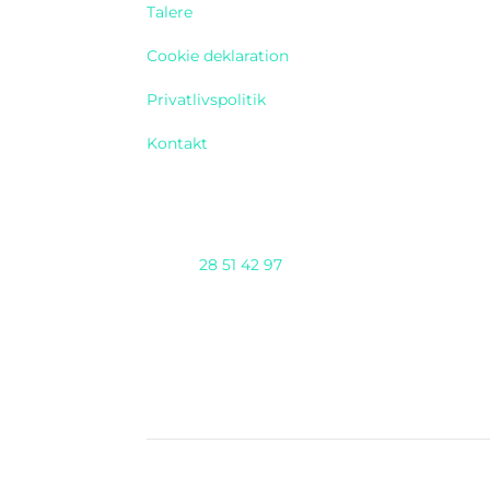
Talere
Cookie deklaration
Privatlivspolitik
Kontakt
Telefon
28 51 42 97
AI DAY 2025 arrangeres af Nioba ApS
(CVR:37293571) & GENTIUM ApS i samarbejd