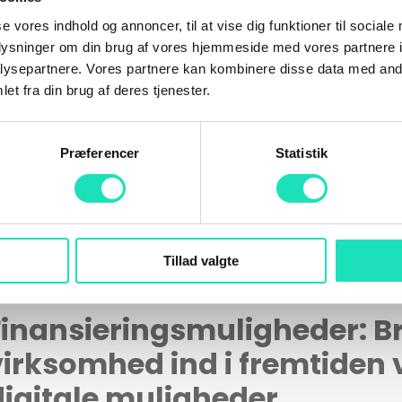
se vores indhold og annoncer, til at vise dig funktioner til sociale
oplysninger om din brug af vores hjemmeside med vores partnere i
ysepartnere. Vores partnere kan kombinere disse data med andr
et fra din brug af deres tjenester.
Lyder det spændende?
Præferencer
Statistik
Gå ikke glip af Henriks oplæg til AI DAY.
Tillad valgte
Finansieringsmuligheder: Br
virksomhed ind i fremtiden 
digitale muligheder