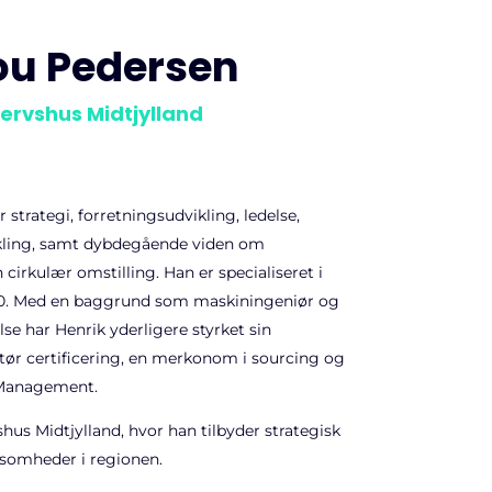
ou Pedersen
ervshus Midtjylland
 strategi, forretningsudvikling, ledelse,
kling, samt dybdegående viden om
 cirkulær omstilling. Han er specialiseret i
 4.0. Med en baggrund som maskiningeniør og
se har Henrik yderligere styrket sin
tør certificering, en merkonom i sourcing og
 Management.
hus Midtjylland, hvor han tilbyder strategisk
rksomheder i regionen.