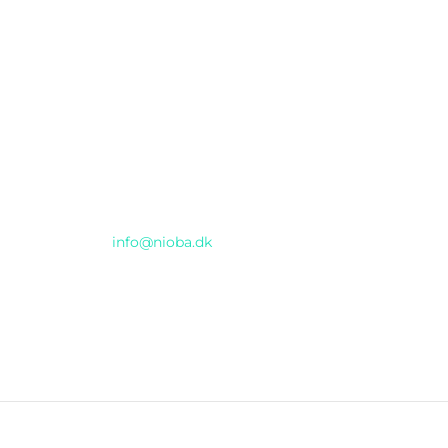
Email
info@nioba.dk
e