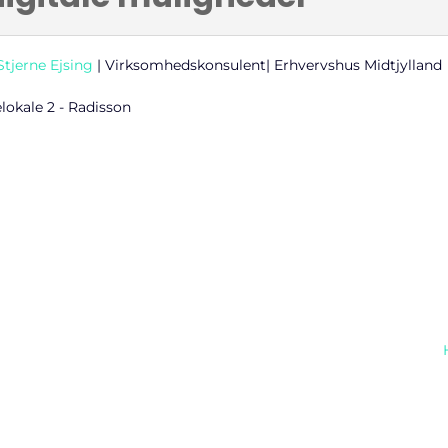
Stjerne Ejsing
| Virksomhedskonsulent| Erhvervshus Midtjylland
okale 2 - Radisson
Find os her