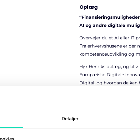
Oplæg
“Finansieringsmuligheder:
AI og andre digitale muli
Overvejer du et AI eller IT 
Fra erhvervshusene er der mu
kompetenceudvikling og me
Hør Henriks oplæg, og bli
Europæiske Digitale Innov
Digital, og hvordan de kan
kompetenceudvikling og me
Udover deltagelse af Henri
Detaljer
kunne møde konsulenter fr
ookies