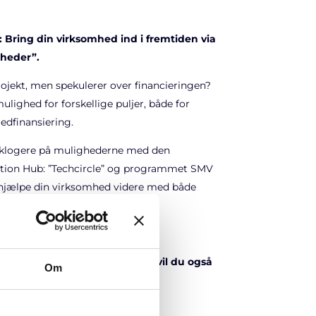
 Bring din virksomhed ind i fremtiden via
gheder”.
projekt, men spekulerer over financieringen?
lighed for forskellige puljer, både for
dfinansiering.
v klogere på mulighederne med den
ation Hub: ”Techcircle” og programmet SMV
 hjælpe din virksomhed videre med både
dfinansiering.
—–
k fra Erhvervshus Midtjylland, vil du også
Om
a Erhvervshus Fyn til AI DAY.