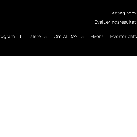
Ansøg som 
Evalueringsresultat
rogram
Talere
Om AI DAY
Hvor?
Hvorfor del
Taler