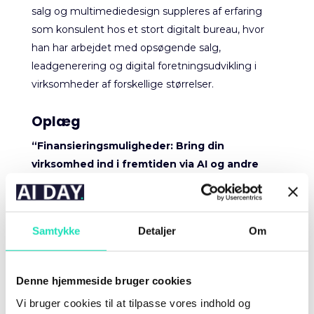
salg og multimediedesign suppleres af erfaring
som konsulent hos et stort digitalt bureau, hvor
han har arbejdet med opsøgende salg,
leadgenerering og digital foretningsudvikling i
virksomheder af forskellige størrelser.
Oplæg
“Finansieringsmuligheder: Bring din
virksomhed ind i fremtiden via AI og andre
digitale muligheder”.
Overvejer du et AI eller IT projekt, men spekulerer
over finansieringen? Fra erhvervshusene er der
Samtykke
Detaljer
Om
mulighed for forskellige puljer, både for
kompetenceudvikling og medfinansiering.
Denne hjemmeside bruger cookies
Hør Dan’ oplæg, og bliv klogere på mulighederne
Vi bruger cookies til at tilpasse vores indhold og
med den Europæiske Digitale Innovation Hub: