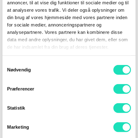
annoncer, til at vise dig funktioner til sociale medier og til
”Techcircle” og programmet SMV Digital, og
at analysere vores trafik. Vi deler også oplysninger om
hvordan de kan hjælpe din virksomhed videre med
din brug af vores hjemmeside med vores partnere inden
både kompetenceudvikling og medfinansiering.
for sociale medier, annonceringspartnere og
analysepartnere. Vores partnere kan kombinere disse
—–
data med andre oplysninger, du har givet dem, eller som
de har indsamlet fra din brug af deres tjenester.
Udover deltagelse af Dan fra Erhvervshus
Midtjylland, vil du også kunne møde
konsulenter fra Erhvervshus Fyn til AI DAY.
Samtykkevalg
Nødvendig
Præferencer
Statistik
Marketing