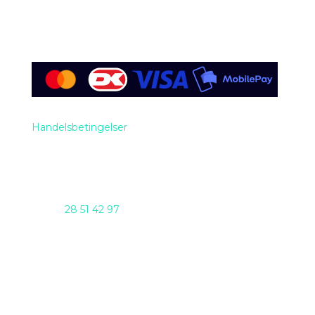
Handelsbetingelser
Telefon
28 51 42 97
AI DAY 2025 arrangeres af Nioba ApS
(CVR:37293571) & GENTIUM ApS i samarbejde
Email