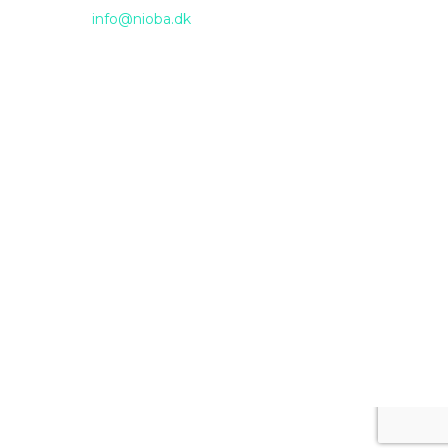
info@nioba.dk
Konferencen afholdes hos
Musikhuset
Thomas Jensens Allé 2, Aarhus C
INCUBA Katrinebjerg
Åbogade 15
, Aarhus N
© 2025 AI DAY