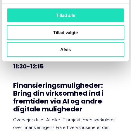
Lyder det spændende?
Tillad alle
Tillad valgte
Gå ikke glip af Henriks oplæg til AI DAY.
Afvis
11:30-12:15
Finansieringsmuligheder:
Bring din virksomhed ind i
fremtiden via AI og andre
digitale muligheder
Overvejer du et AI eller IT projekt, men spekulerer
over finansieringen? Fra erhvervshusene er der