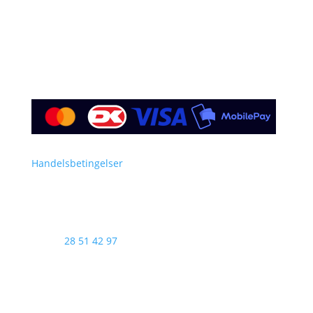
Find os her
Handelsbetingelser
Telefon
28 51 42 97
AI DAY 2025 arrangeres af Nioba ApS (CVR:37293571)
& GENTIUM ApS i samarbejde