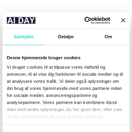
SpaceX og Tesla founder Elon Musk har netop
meldt sig ind i AI-ræset. Musk som tidligere
har været ude og advare mod AIs...
Samtykke
Detaljer
Om
Denne hjemmeside bruger cookies
Vi bruger cookies til at tilpasse vores indhold og
annoncer, til at vise dig funktioner til sociale medier og til
at analysere vores trafik. Vi deler også oplysninger om
din brug af vores hjemmeside med vores partnere inden
for sociale medier, annonceringspartnere og
En ny undersøgelse viser, at folk er mere
analysepartnere. Vores partnere kan kombinere disse
tilbøjelige til at stole på tweets genereret af AI-
data med andre oplysninger, du har givet dem, eller som
modellen GPT-3 end på indhold...
de har indsamlet fra din brug af deres tjenester.