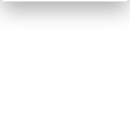
To tyske forskere, Sophie Jentzsch og Kristian
Kersting, har opdaget, at ChatGPTs viden om
vittigheder er ret begrænset....