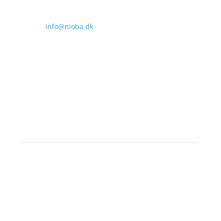
Email
info@nioba.dk
Konferencen afholdes hos
Musikhuset
Thomas Jensens Allé 2, Aarhus C
INCUBA Katrinebjerg
Åbogade 15
, Aarhus N
© 2025 AI DAY