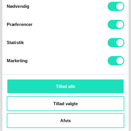
Samtykkevalg
Nødvendig
Præferencer
Udgivelsen af nye AI værktøjer har tvunget
Statistik
flere og flere til at tage stilling til deres
fremtidige jobsituation og til det...
Marketing
Tillad alle
Tillad valgte
Hvordan ser fremtidens AGI-systemer ud ifølge
manden bag OpenAI og den succesfulde
Afvis
sprogmodel ChatGPT, Sam Altman? I en...